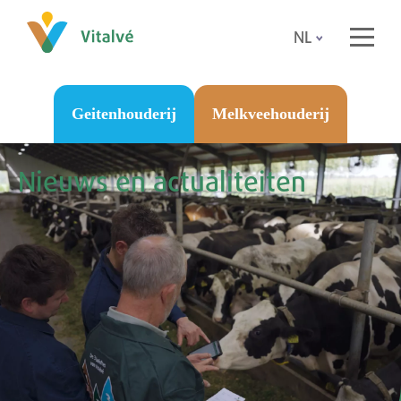
NL
Geitenhouderij
Melkveehouderij
Nieuws en actualiteiten