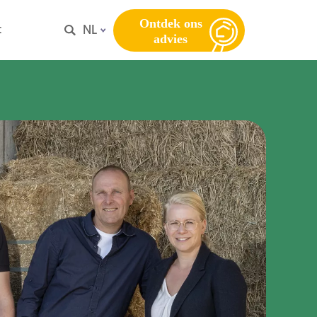
Ontdek ons
t
NL
advies