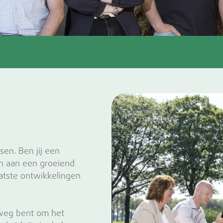
en. Ben jij een
n aan een groeiend
aatste ontwikkelingen
rweg bent om het