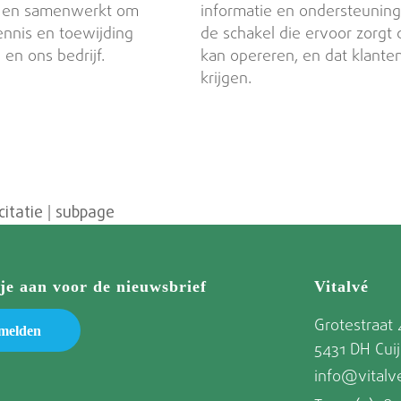
r, en samenwerkt om
informatie en ondersteuning
ennis en toewijding
de schakel die ervoor zorgt d
 en ons bedrijf.
kan opereren, en dat klanten
krijgen.
citatie
|
subpage
je aan voor de nieuwsbrief
Vitalvé
Grotestraat 
melden
5431 DH Cuij
info@vitalve