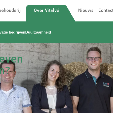
ehouderij
Over Vitalvé
Nieuws
Contac
vatie bedrijven
Duurzaamheid
reven
an?