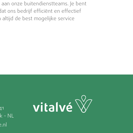
 aan onze buitendienstteams. Je bent
at ons bedrijf efficiënt en effectief
 altijd de best mogelijke service
41
k - NL
.nl