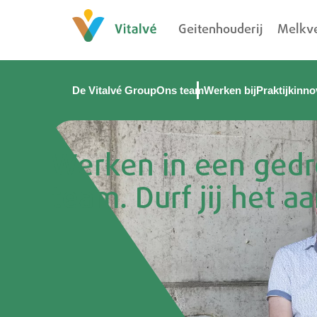
Geitenhouderij
Melkve
De Vitalvé Group
Ons team
Werken bij
Praktijkinno
Werken in een ged
team. Durf jij het a