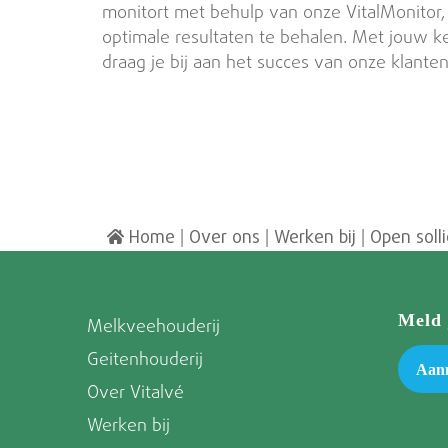
monitort met behulp van onze VitalMonito
optimale resultaten te behalen. Met jouw k
draag je bij aan het succes van onze klanten
Home
|
Over ons
|
Werken bij
|
Open solli
Meld 
Melkveehouderij
Geitenhouderij
Aan
Over Vitalvé
Werken bij