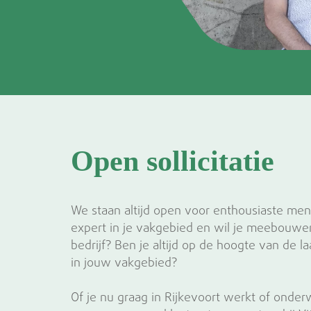
Open sollicitatie
We staan altijd open voor enthousiaste mens
expert in je vakgebied en wil je meebouwe
bedrijf? Ben je altijd op de hoogte van de l
in jouw vakgebied?
Of je nu graag in Rijkevoort werkt of onde