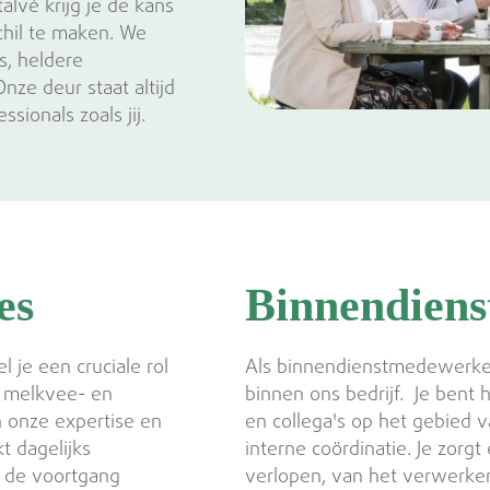
alvé krijg je de kans
chil te maken. We
s, heldere
ze deur staat altijd
ionals zoals jij.
es
Binnendienst
 je een cruciale rol
Als binnendienstmedewerker b
e melkvee- en
binnen ons bedrijf. Je bent
n onze expertise en
en collega's op het gebied v
t dagelijks
interne coördinatie. Je zorgt
, de voortgang
verlopen, van het verwerken