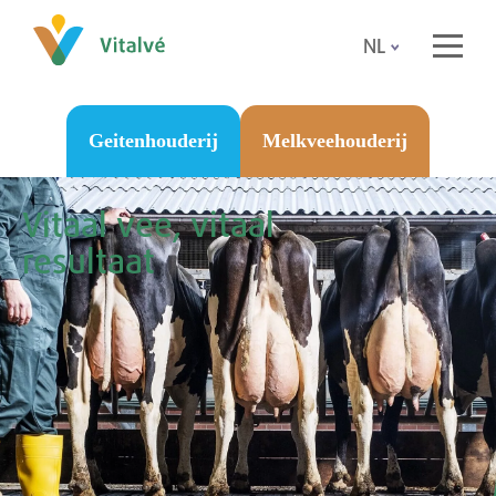
NL
Geitenhouderij
Melkveehouderij
Vitaal vee, vitaal
resultaat