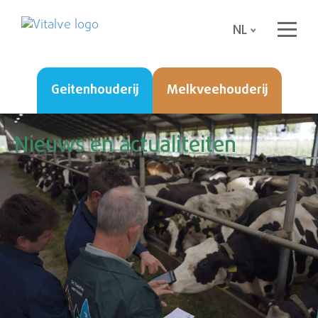
NL
Geitenhouderij
Melkveehouderij
Nieuws en actualiteiten