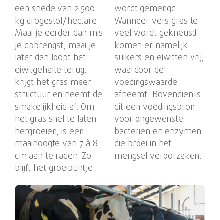
een snede van 2.500
wordt gemengd.
kg drogestof/hectare.
Wanneer vers gras te
Maai je eerder dan mis
veel wordt gekneusd
je opbrengst, maai je
komen er namelijk
later dan loopt het
suikers en eiwitten vrij,
eiwitgehalte terug,
waardoor de
krijgt het gras meer
voedingswaarde
structuur en neemt de
afneemt. Bovendien is
smakelijkheid af. Om
dit een voedingsbron
het gras snel te laten
voor ongewenste
hergroeien, is een
bacteriën en enzymen
maaihoogte van 7 à 8
die broei in het
cm aan te raden. Zo
mengsel veroorzaken.
blijft het groeipuntje