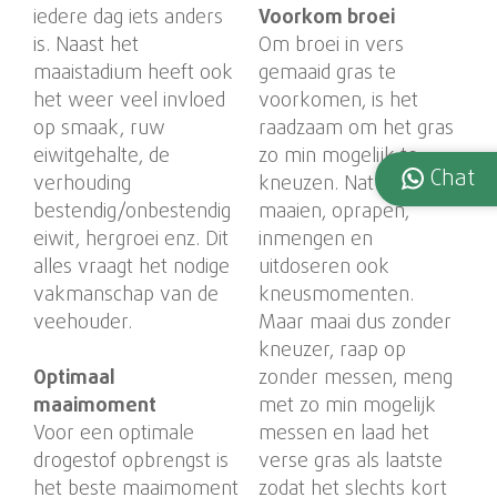
iedere dag iets anders
Voorkom broei
is. Naast het
Om broei in vers
maaistadium heeft ook
gemaaid gras te
het weer veel invloed
voorkomen, is het
op smaak, ruw
raadzaam om het gras
eiwitgehalte, de
zo min mogelijk te
Chat
verhouding
kneuzen. Natuurlijk zijn
bestendig/onbestendig
maaien, oprapen,
eiwit, hergroei enz. Dit
inmengen en
alles vraagt het nodige
uitdoseren ook
vakmanschap van de
kneusmomenten.
veehouder.
Maar maai dus zonder
kneuzer, raap op
Optimaal
zonder messen, meng
maaimoment
met zo min mogelijk
Voor een optimale
messen en laad het
drogestof opbrengst is
verse gras als laatste
het beste maaimoment
zodat het slechts kort