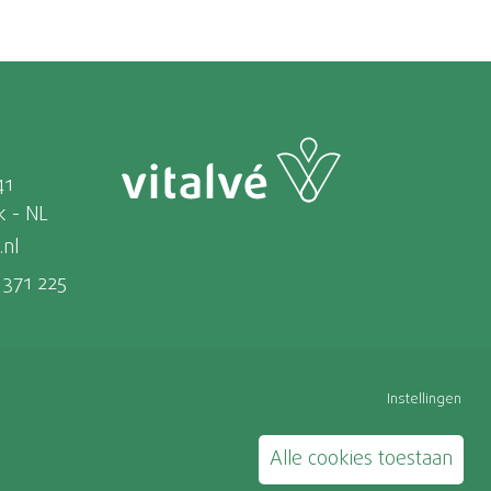
41
k - NL
.nl
 371 225
Instellingen
Alle cookies toestaan
ene leveringsvoorwaarden
Cookie instellingen