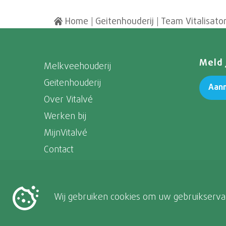
Home
|
Geitenhouderij
|
Team Vitalisato
Meld 
Melkveehouderij
Geitenhouderij
Aan
Over Vitalvé
Werken bij
MijnVitalvé
Contact
Wij gebruiken cookies om uw gebruikservar
Volg ons op