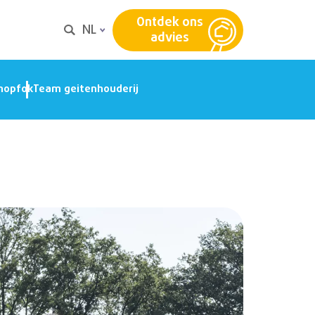
Ontdek ons
NL
advies
nopfok
Team geitenhouderij