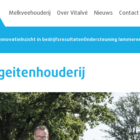
Melkveehouderij
Over Vitalvé
Nieuws
Contact
innovatie
Inzicht in bedrijfsresultaten
Ondersteuning lammere
 geitenhouderij