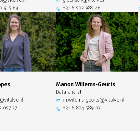
s@vitalve.nl
g.dehaan@vitalve.nl
0 915 64
+31 6 502 985 46
ppes
Manon Willems-Geurts
Data-analist
@vitalve.nl
m.willems-geurts@vitalve.nl
3 057 37
+31 6 824 589 03