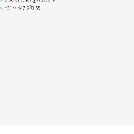
b.berenschot@vitalve.nl
+31 6 447 983 55