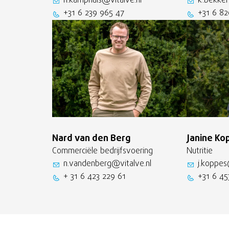
n.kamphuis@vitalve.nl
k.bekker
+31 6 239 965 47
+31 6 82
Nard van den Berg
Janine Ko
Commerciële bedrijfsvoering
Nutritie
n.vandenberg@vitalve.nl
j.koppes
+ 31 6 423 229 61
+31 6 45