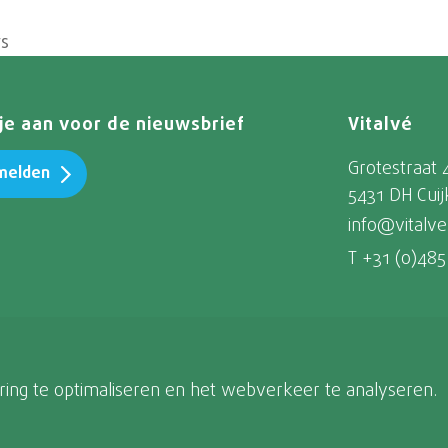
rs
je aan voor de nieuwsbrief
Vitalvé
Grotestraat 
melden
5431 DH Cuij
info@vitalve
T +31 (0)485
ing te optimaliseren en het webverkeer te analyseren.
© Vitalvé 2026
Algem