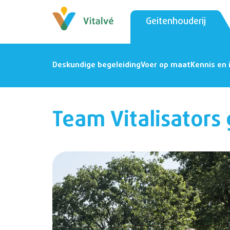
Geitenhouderij
Deskundige begeleiding
Voer op maat
Kennis en 
Team Vitalisators