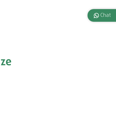
Chat
nze