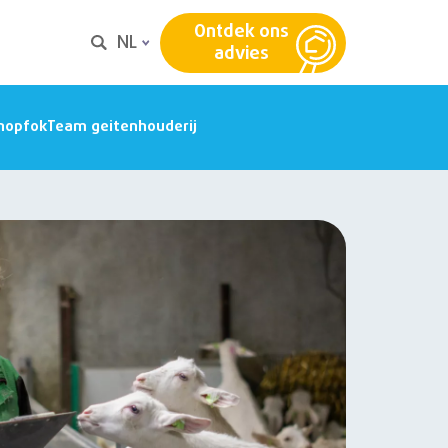
Ontdek ons
NL
advies
nopfok
Team geitenhouderij