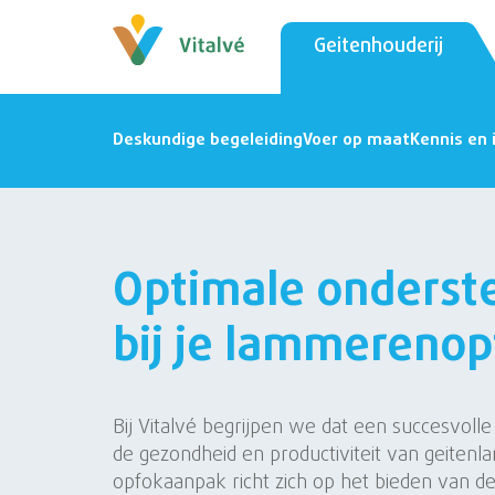
Geitenhouderij
Deskundige begeleiding
Voer op maat
Kennis en 
Optimale onderst
bij je lammerenop
Bij Vitalvé begrijpen we dat een succesvolle 
de gezondheid en productiviteit van geiten
opfokaanpak richt zich op het bieden van de 