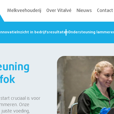
Melkveehouderij
Over Vitalvé
Nieuws
Contact
innovatie
Inzicht in bedrijfsresultaten
Ondersteuning lammere
euning
fok
start cruciaal is voor
lammeren. Onze
juiste voeding,